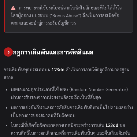
การพยายามใช้ประโยชน์จากโบนัสในลักษณะที่ไม่ได้ตั้งใจ
โดยผู้ออกแบบระบบ ("Bonus Abuse") ถือเป็นการละเมิดข้อ
ตกลงและจะนำสู่การระงับบัญชีถาวร
กฎการเดิมพันและการตัดสินผล
6
การเดิมพันทุกประเภทบน
123dd
ดำเนินการภายใต้กฎกติกามาตรฐาน
สากล
ผลของเกมทุกประเภทที่ใช้ RNG (Random Number Generator)
ผ่านการรับรองจากหน่วยงานอิสระ ถือเป็นที่สิ้นสุด
ผลการแข่งขันกีฬาและการตัดสินการเดิมพันกีฬาเป็นไปตามผลอย่าง
เป็นทางการของสมาคมที่รับผิดชอบ
ในกรณีที่เกิดข้อผิดพลาดทางเทคนิคระหว่างการเล่น
123dd
ขอ
สงวนสิทธิ์ในการยกเลิกเกมหรือการเดิมพันนั้นๆ และคืนเงินเดิมพัน