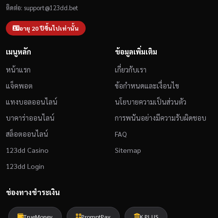
ติดต่อ:
support@123dd.bet
อายุ 20 ปีขึ้นไปเท่านั้น
เมนูหลัก
ข้อมูลเพิ่มเติม
หน้าแรก
เกี่ยวกับเรา
แจ็คพอต
ข้อกำหนดและเงื่อนไข
แทงบอลออนไลน์
นโยบายความเป็นส่วนตัว
บาคาร่าออนไลน์
การพนันอย่างมีความรับผิดชอบ
สล็อตออนไลน์
FAQ
123dd Casino
Sitemap
123dd Login
ช่องทางชำระเงิน
TrueMoney
PromptPay
K PLUS