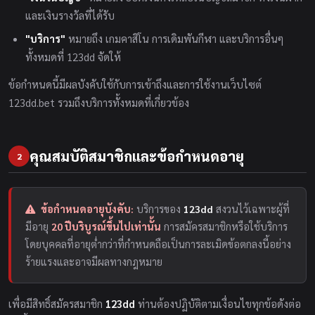
และเงินรางวัลที่ได้รับ
"บริการ"
หมายถึง เกมคาสิโน การเดิมพันกีฬา และบริการอื่นๆ
ทั้งหมดที่ 123dd จัดให้
ข้อกำหนดนี้มีผลบังคับใช้กับการเข้าถึงและการใช้งานเว็บไซต์
123dd.bet รวมถึงบริการทั้งหมดที่เกี่ยวข้อง
คุณสมบัติสมาชิกและข้อกำหนดอายุ
2
ข้อกำหนดอายุบังคับ:
บริการของ
123dd
สงวนไว้เฉพาะผู้ที่
มีอายุ
20 ปีบริบูรณ์ขึ้นไปเท่านั้น
การสมัครสมาชิกหรือใช้บริการ
โดยบุคคลที่อายุต่ำกว่าที่กำหนดถือเป็นการละเมิดข้อตกลงนี้อย่าง
ร้ายแรงและอาจมีผลทางกฎหมาย
เพื่อมีสิทธิ์สมัครสมาชิก
123dd
ท่านต้องปฏิบัติตามเงื่อนไขทุกข้อดังต่อ