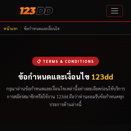
หน้าแรก
ข้อกำหนดและเงื่อนไข
📋 TERMS & CONDITIONS
ข้อกำหนดและเงื่อนไข
123dd
กรุณาอ่านข้อกำหนดและเงื่อนไขเหล่านี้อย่างละเอียดก่อนใช้บริการ
การสมัครสมาชิกหรือใช้งาน 123dd ถือว่าท่านยอมรับข้อกำหนดทุก
ประการด้านล่างนี้